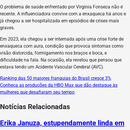
O problema de saúde enfrentado por Virginia Fonseca não é
recente. A influenciadora convive com a enxaqueca há anos e
já chegou a ser hospitalizada em episódios de crises mais
graves.
Em 2023, ela chegou a ser internada após uma crise forte de
enxaqueca com aura, condição que provoca sintomas como
visão distorcida, formigamento nos braços e boca, e
dificuldade na fala. Na ocasião, ela revelou que pensou que
estava tendo um Acidente Vascular Cerebral (AVC).
Ranking das 50 maiores franquias do Brasil cresce 3%
Navegação
Conheça as produções da HBO Max que dão destaque às
de
mulheres que desafiaram seu tempo
Post
Notícias Relacionadas
Erika Januza, estupendamente linda em