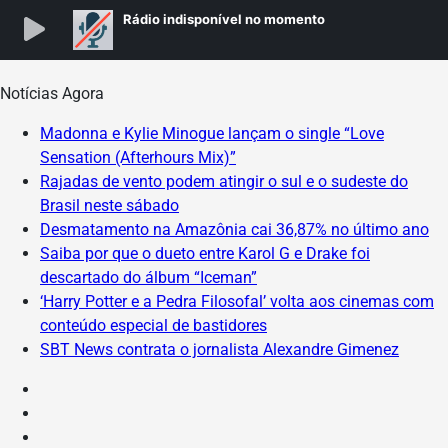
Skip
Notícias Agora
to
Madonna e Kylie Minogue lançam o single “Love
content
Sensation (Afterhours Mix)”
Rajadas de vento podem atingir o sul e o sudeste do
Brasil neste sábado
Desmatamento na Amazônia cai 36,87% no último ano
Saiba por que o dueto entre Karol G e Drake foi
descartado do álbum “Iceman”
‘Harry Potter e a Pedra Filosofal’ volta aos cinemas com
conteúdo especial de bastidores
SBT News contrata o jornalista Alexandre Gimenez
Instagram
Facebook
X