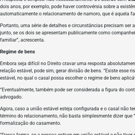
dois anos, por exemplo, pode haver controvérsia sobre a existê
automaticamente o relacionamento de namoro, que é aquela fase 
Portanto, uma série de detalhes e circunstâncias precisam ser a
junto, se os dois se apresentam publicamente como companheiro
familiar”, acrescenta.
Regime de bens
Embora seja difícil no Direito cravar uma resposta absolutamen
relação estável, pode sim, gerar divisão de bens. “Existe esse 
estável, no qual o casal possa escolher o regime de bens aplicá
“Eventualmente, também pode ser considerada a figura do cont
advogado.
Agora, caso a união estável esteja configurada e o casal não t
término do relacionamento, não basta simplesmente dizer que “
formalização do casamento.
“Dessa forma, se a pessoa estiver em união estável e não tiver