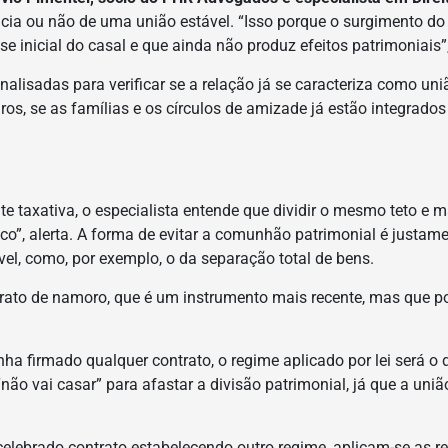
ncia ou não de uma união estável. “Isso porque o surgimento do 
inicial do casal e que ainda não produz efeitos patrimoniais”,
nalisadas para verificar se a relação já se caracteriza como uni
s, se as famílias e os círculos de amizade já estão integrados
te taxativa, o especialista entende que dividir o mesmo teto e
risco”, alerta. A forma de evitar a comunhão patrimonial é just
vel, como, por exemplo, o da separação total de bens.
rato de namoro, que é um instrumento mais recente, mas que po
enha firmado qualquer contrato, o regime aplicado por lei será
não vai casar” para afastar a divisão patrimonial, já que a un
 celebrado contrato estabelecendo outro regime, aplicam-se as 