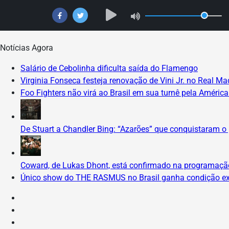
Skip
Notícias Agora
to
Salário de Cebolinha dificulta saída do Flamengo
content
Virginia Fonseca festeja renovação de Vini Jr. no Real Ma
Foo Fighters não virá ao Brasil em sua turnê pela Améric
De Stuart a Chandler Bing: “Azarões” que conquistaram o 
Coward, de Lukas Dhont, está confirmado na programação
Único show do THE RASMUS no Brasil ganha condição exc
Instagram
Facebook
X