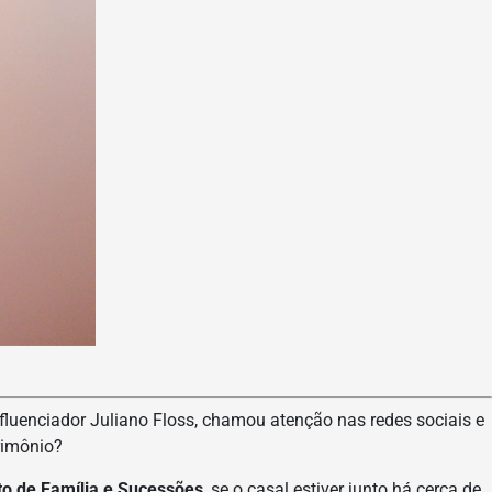
fluenciador Juliano Floss, chamou atenção nas redes sociais e
rimônio?
to de Família e Sucessões
, se o casal estiver junto há cerca de