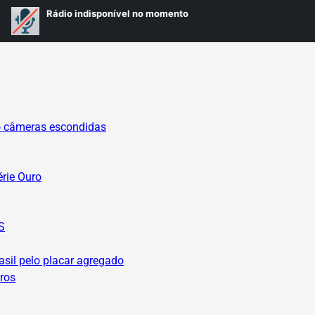
o câmeras escondidas
érie Ouro
S
asil pelo placar agregado
ros