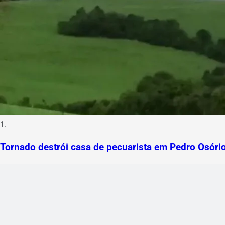
1.
Tornado destrói casa de pecuarista em Pedro Osóri