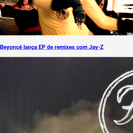
Beyoncé lança EP de remixes com Jay-Z