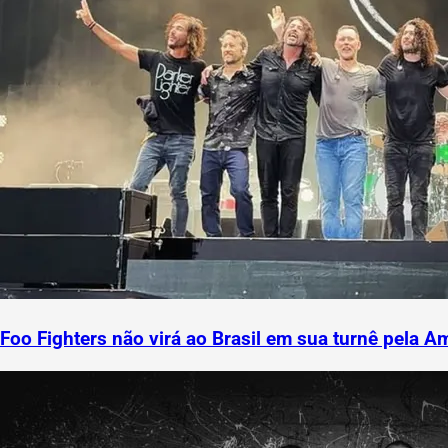
Foo Fighters não virá ao Brasil em sua turnê pela A