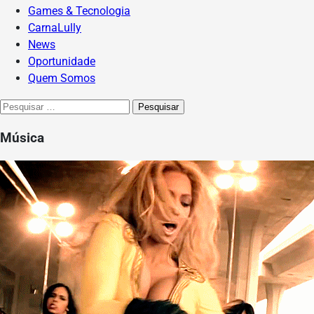
Games & Tecnologia
CarnaLully
News
Oportunidade
Quem Somos
Pesquisar
por:
Música