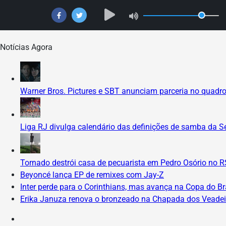
Skip
Notícias Agora
to
content
Warner Bros. Pictures e SBT anunciam parceria no quadr
Liga RJ divulga calendário das definições de samba da S
Tornado destrói casa de pecuarista em Pedro Osório no R
Beyoncé lança EP de remixes com Jay-Z
Inter perde para o Corinthians, mas avança na Copa do Br
Erika Januza renova o bronzeado na Chapada dos Veadei
Instagram