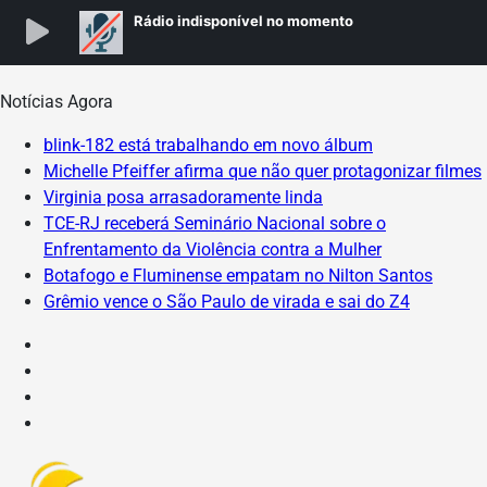
Skip
Notícias Agora
to
blink-182 está trabalhando em novo álbum
content
Michelle Pfeiffer afirma que não quer protagonizar filmes
Virginia posa arrasadoramente linda
TCE-RJ receberá Seminário Nacional sobre o
Enfrentamento da Violência contra a Mulher
Botafogo e Fluminense empatam no Nilton Santos
Grêmio vence o São Paulo de virada e sai do Z4
Instagram
Facebook
X
YouTube