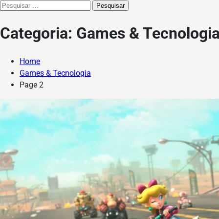
Pesquisar
por:
Categoria:
Games & Tecnologi
Home
Games & Tecnologia
Page 2