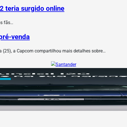
 teria surgido online
os fãs…
 pré-venda
ira (25), a Capcom compartilhou mais detalhes sobre…