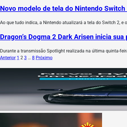
Novo modelo de tela do Nintendo Switch 2
Ao que tudo indica, a Nintendo atualizará a tela do Switch 2, e 
Dragon’s Dogma 2 Dark Arisen inicia sua
Durante a transmissão Spotlight realizada na última quinta-fe
Anterior
1
2
3
…
8
Próximo
Paginação
de
posts