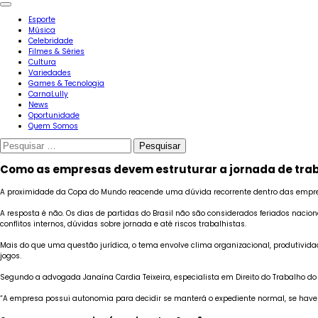
Esporte
Música
Celebridade
Filmes & Séries
Cultura
Variedades
Games & Tecnologia
CarnaLully
News
Oportunidade
Quem Somos
Pesquisar
por:
Como as empresas devem estruturar a jornada de traba
A proximidade da Copa do Mundo reacende uma dúvida recorrente dentro das empresas:
A resposta é não. Os dias de partidas do Brasil não são considerados feriados nacio
conflitos internos, dúvidas sobre jornada e até riscos trabalhistas.
Mais do que uma questão jurídica, o tema envolve clima organizacional, produtividad
jogos.
Segundo a advogada Janaína Cardia Teixeira, especialista em Direito do Trabalho d
“A empresa possui autonomia para decidir se manterá o expediente normal, se haver