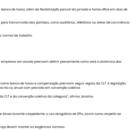
anco de horas, além da flexibilização parcial da jornada e home office em dias de
para transmissão das partidas, como auditórios, refeitórios ou áreas de convivência
a normal de trabalho.
as e empresas em escala precisam definir previamente como será a dinâmica das
, como banco de horas e compensação precisam seguir regras da CLT. A legislação
scrito ou anual com previsão em convenção coletiva.
 CLT e da convenção coletiva da categoria”, afirma Janaína.
cool durante o expediente, o uso obrigatório de EPIs, assim como respeito ao
rança devem manter as exigências normais.