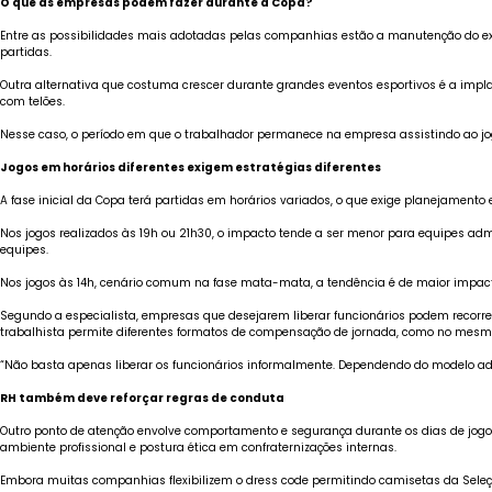
O que as empresas podem fazer durante a Copa?
Entre as possibilidades mais adotadas pelas companhias estão a manutenção do expe
partidas.
Outra alternativa que costuma crescer durante grandes eventos esportivos é a implan
com telões.
Nesse caso, o período em que o trabalhador permanece na empresa assistindo ao jo
Jogos em horários diferentes exigem estratégias diferentes
A fase inicial da Copa terá partidas em horários variados, o que exige planejamento 
Nos jogos realizados às 19h ou 21h30, o impacto tende a ser menor para equipes ad
equipes.
Nos jogos às 14h, cenário comum na fase mata-mata, a tendência é de maior impact
Segundo a especialista, empresas que desejarem liberar funcionários podem recorre
trabalhista permite diferentes formatos de compensação de jornada, como no mesmo
“Não basta apenas liberar os funcionários informalmente. Dependendo do modelo ado
RH também deve reforçar regras de conduta
Outro ponto de atenção envolve comportamento e segurança durante os dias de jogos
ambiente profissional e postura ética em confraternizações internas.
Embora muitas companhias flexibilizem o dress code permitindo camisetas da Seleç