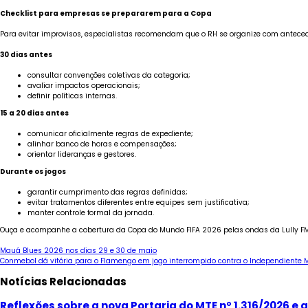
Checklist para empresas se prepararem para a Copa
Para evitar improvisos, especialistas recomendam que o RH se organize com antece
30 dias antes
consultar convenções coletivas da categoria;
avaliar impactos operacionais;
definir políticas internas.
15 a 20 dias antes
comunicar oficialmente regras de expediente;
alinhar banco de horas e compensações;
orientar lideranças e gestores.
Durante os jogos
garantir cumprimento das regras definidas;
evitar tratamentos diferentes entre equipes sem justificativa;
manter controle formal da jornada.
Ouça e acompanhe a cobertura da Copa do Mundo FIFA 2026 pelas ondas da Lully FM,
Navegação
Mauá Blues 2026 nos dias 29 e 30 de maio
Conmebol dá vitória para o Flamengo em jogo interrompido contra o Independiente M
de
Notícias Relacionadas
Post
Reflexões sobre a nova Portaria do MTE nº 1.316/2026 e