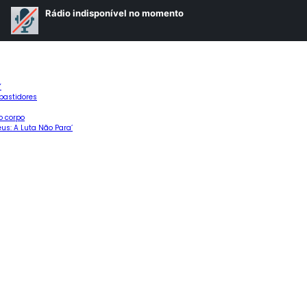
”
 bastidores
o corpo
us: A Luta Não Para’