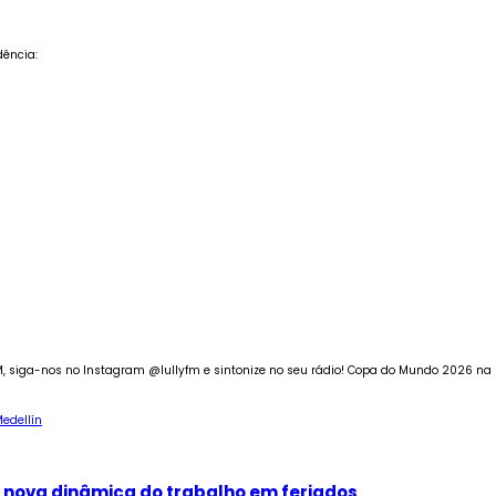
dência:
 siga-nos no Instagram @lullyfm e sintonize no seu rádio! Copa do Mundo 2026 na L
edellín
 a nova dinâmica do trabalho em feriados