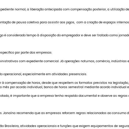
diente normal, a liberação antecipada com compensação posterior, a utilização de b
tação de pausa coletiva para assistir aos jogos, com a criação de espaços internos 
go é considerado tempo à disposição do empregador e deve ser tratado como jornad
específico por parte das empresas.
ministrativas com expediente comercial. Já operações noturnas, comércio, indústri
o operacional, especialmente em atividades presenciais.
r à compensação de horas, desde que respeitem os formatos previstos na legislação
 mês por acordo individual, banco de horas semestral mediante acordo individual e
tado, é importante que a empresa tenha respaldo documental e observe as regras da
. Janaína recomenda que as empresas reforcem regras relacionadas ao consumo de ál
ão Brasileira, atividades operacionais e funções que exigem equipamentos de segu