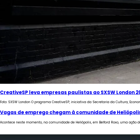
CreativeSP leva empresas paulistas ao SXSW London 2
Foto: SXSW London O programa CreativeSP, iniciativa da Secretaria da Cultura, Econom
Vagas de emprego chegam à comunidade de Heliópolis
Acontece neste momento, na comunidade de Heliópolis, em Belford Roxo, uma ação 