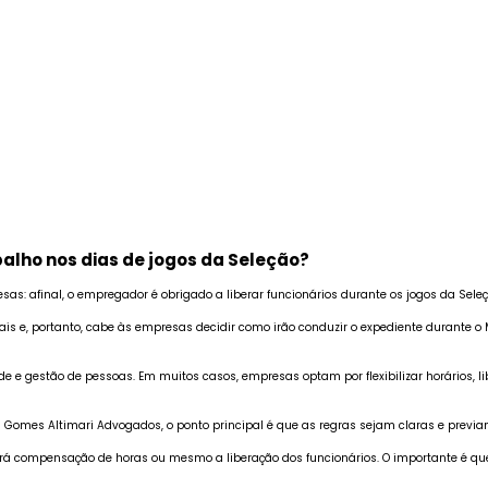
lho nos dias de jogos da Seleção?
 afinal, o empregador é obrigado a liberar funcionários durante os jogos da Seleçã
nais e, portanto, cabe às empresas decidir como irão conduzir o expediente durante o
e e gestão de pessoas. Em muitos casos, empresas optam por flexibilizar horários, l
o Gomes Altimari Advogados, o ponto principal é que as regras sejam claras e prev
á compensação de horas ou mesmo a liberação dos funcionários. O importante é que 