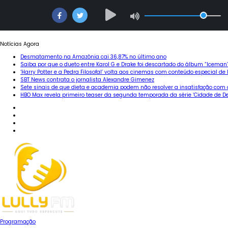
Skip
Notícias Agora
to
Desmatamento na Amazônia cai 36,87% no último ano
content
Saiba por que o dueto entre Karol G e Drake foi descartado do álbum “Iceman
‘Harry Potter e a Pedra Filosofal’ volta aos cinemas com conteúdo especial de
SBT News contrata o jornalista Alexandre Gimenez
Sete sinais de que dieta e academia podem não resolver a insatisfação com 
HBO Max revela primeiro teaser da segunda temporada da série ‘Cidade de De
Instagram
Facebook
X
YouTube
Programação